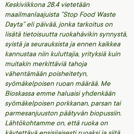
Keskiviikkona 28.4 vietetään
maailmanlaajuista ”Stop Food Waste
Dayta” eli päivää, jonka tarkoitus on
lisätä tietoisuutta ruokahävikin synnystä,
syistä ja seurauksista ja ennen kaikkea
kannustaa niin kuluttajia, yrityksiä kuin
muitakin merkittäviä tahoja
vähentämään poisheitetyn,
syömäkelpoisen ruoan määrää. Me
Bioskassa emme haluaisi yhdenkään
syömäkelpoisen porkkanan, parsan tai
parmesanjuuston päätyvän biopussiin.
Lähtökohtamme on, että ruoka on
käytettävä ensisijaisesti ruoaksi ja siitä,