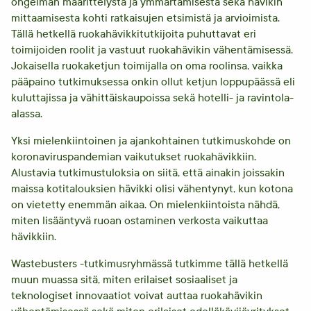
ongelman määrittelystä ja ymmärtämisestä sekä hävikin
mittaamisesta kohti ratkaisujen etsimistä ja arvioimista.
Tällä hetkellä ruokahävikkitutkijoita puhuttavat eri
toimijoiden roolit ja vastuut ruokahävikin vähentämisessä.
Jokaisella ruokaketjun toimijalla on oma roolinsa, vaikka
pääpaino tutkimuksessa onkin ollut ketjun loppupäässä eli
kuluttajissa ja vähittäiskaupoissa sekä hotelli- ja ravintola-
alassa.
Yksi mielenkiintoinen ja ajankohtainen tutkimuskohde on
koronaviruspandemian vaikutukset ruokahävikkiin.
Alustavia tutkimustuloksia on siitä, että ainakin joissakin
maissa kotitalouksien hävikki olisi vähentynyt, kun kotona
on vietetty enemmän aikaa. On mielenkiintoista nähdä,
miten lisääntyvä ruoan ostaminen verkosta vaikuttaa
hävikkiin.
Wastebusters -tutkimusryhmässä tutkimme tällä hetkellä
muun muassa sitä, miten erilaiset sosiaaliset ja
teknologiset innovaatiot voivat auttaa ruokahävikin