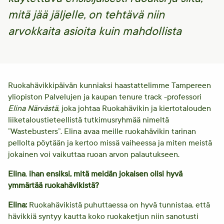
mitä jää jäljelle, on tehtävä niin
arvokkaita asioita kuin mahdollista
Ruokahävikkipäivän kunniaksi haastattelimme Tampereen
yliopiston Palvelujen ja kaupan tenure track -professori
Elina Närvästä
, joka johtaa Ruokahävikin ja kiertotalouden
liiketaloustieteellistä tutkimusryhmää nimeltä
”Wastebusters”. Elina avaa meille ruokahävikin tarinan
pellolta pöytään ja kertoo missä vaiheessa ja miten meistä
jokainen voi vaikuttaa ruoan arvon palautukseen.
Elina
,
ihan ensiksi,
mitä meidän jokaisen olisi hyvä
ymmärtää ruokahävikistä?
Elina:
Ruokahävikistä puhuttaessa on hyvä tunnistaa, että
hävikkiä syntyy kautta koko ruokaketjun niin sanotusti