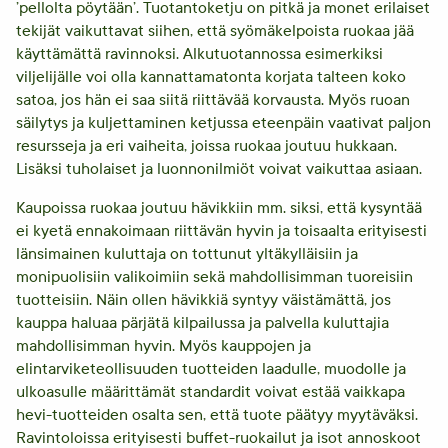
’pellolta pöytään’. Tuotantoketju on pitkä ja monet erilaiset
tekijät vaikuttavat siihen, että syömäkelpoista ruokaa jää
käyttämättä ravinnoksi. Alkutuotannossa esimerkiksi
viljelijälle voi olla kannattamatonta korjata talteen koko
satoa, jos hän ei saa siitä riittävää korvausta. Myös
ruoan
säilytys ja kuljettaminen ketjussa eteenpäin vaativat paljon
resursseja ja eri vaiheita, joissa ruokaa joutuu hukkaan.
Lisäksi tuholaiset ja luonnonilmiöt voivat
vaikuttaa asiaan.
Kaupoissa ruokaa joutuu hävikkiin mm. siksi, että kysyntää
ei kyetä ennakoimaan riittävän hyvin ja toisaalta erityisesti
länsimainen kuluttaja on tottunut yltäkylläisiin ja
monipuolisiin valikoimiin sekä mahdollisimman tuoreisiin
tuotteisiin. Näin ollen hävikkiä syntyy väistämättä, jos
kauppa haluaa pärjätä kilpailussa ja palvella kuluttajia
mahdollisimman hyvin. Myös kauppojen ja
elintarviketeollisuuden tuotteiden laadulle, muodolle ja
ulkoasulle määrittämät standardit voivat estää vaikkapa
hevi-tuotteiden osalta sen, että tuote päätyy myytäväksi.
Ravintoloissa erityisesti buffet-ruokailut ja isot annoskoot