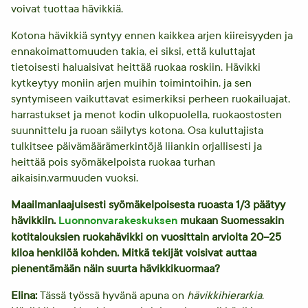
voivat tuottaa hävikkiä.
Kotona hävikkiä syntyy ennen kaikkea arjen kiireisyyden ja
ennakoimattomuuden takia, ei siksi, että kuluttajat
tietoisesti haluaisivat heittää ruokaa roskiin. Hävikki
kytkeytyy moniin arjen muihin toimintoihin, ja sen
syntymiseen vaikuttavat esimerkiksi perheen ruokailuajat,
harrastukset ja menot kodin ulkopuolella, ruokaostosten
suunnittelu ja ruoan säilytys kotona. Osa kuluttajista
tulkitsee päivämäärämerkintöjä liiankin orjallisesti ja
heittää pois syömäkelpoista ruokaa turhan
aikaisin,varmuuden vuoksi.
Maailmanlaajuisesti syömäkelpoisesta ruoasta 1/3 päätyy
Luonnonvarakeskuksen
hävikkiin.
mukaan Suomessakin
kotitalouksien ruokahävikki on vuosittain arviolta 20–25
kiloa henkilöä kohden. Mitkä tekijät voisivat auttaa
pienentämään näin suurta hävikkikuormaa?
Elina:
Tässä työssä hyvänä apuna on
hävikkihierarkia
.