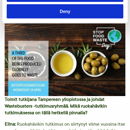
kehitettyjä palveluja ja innovaatioita. Esimerkiksi
punalaputettujen alennustuotteiden ostaminen on
Deny
näyttäytynyt viime vuosina ympäristötekona.
Toimit tutkijana Tampereen yliopistossa ja johdat
Wastebusters -tutkimusryhmää. Mikä ruokahävikin
tutkimuksessa on tällä hetkellä pinnalla?
Elina:
Ruokahävikin tutkimus on siirtynyt viime vuosina itse