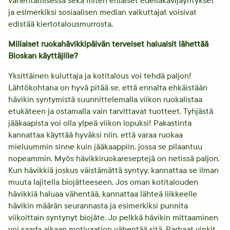
vähentämisessä sekä miten erilaiset edelläkävijäyritykset
ja esimerkiksi sosiaalisen median vaikuttajat voisivat
edistää kiertotalousmurrosta.
Millaiset ruokahävikkipäivän terveiset haluaisit lähettää
Bioskan käyttäjille?
Yksittäinen kuluttaja ja kotitalous voi tehdä paljon!
Lähtökohtana on hyvä pitää se, että ennalta ehkäistään
hävikin syntymistä suunnittelemalla viikon ruokalistaa
etukäteen ja ostamalla vain tarvittavat tuotteet. Tyhjästä
jääkaapista voi olla ylpeä viikon lopuksi! Pakastinta
kannattaa käyttää hyväksi niin, että varaa ruokaa
mieluummin sinne kuin jääkaappiin, jossa se pilaantuu
nopeammin. Myös hävikkiruokareseptejä on netissä paljon.
Kun hävikkiä joskus väistämättä syntyy, kannattaa se ilman
muuta lajitella biojätteeseen. Jos oman kotitalouden
hävikkiä haluaa vähentää, kannattaa lähteä liikkeelle
hävikin määrän seurannasta ja esimerkiksi punnita
viikoittain syntynyt biojäte. Jo pelkkä hävikin mittaaminen
voi saada aikaan motivaation vähentää sitä. Parhaat vinkit