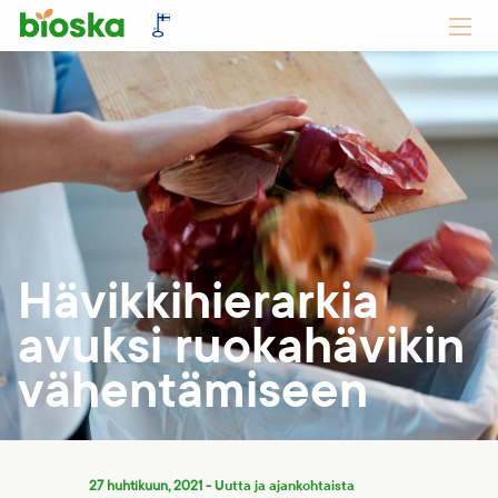
Hävikkihierarkia
avuksi ruokahävikin
vähentämiseen
Uutta ja ajankohtaista
27 huhtikuun, 2021 -