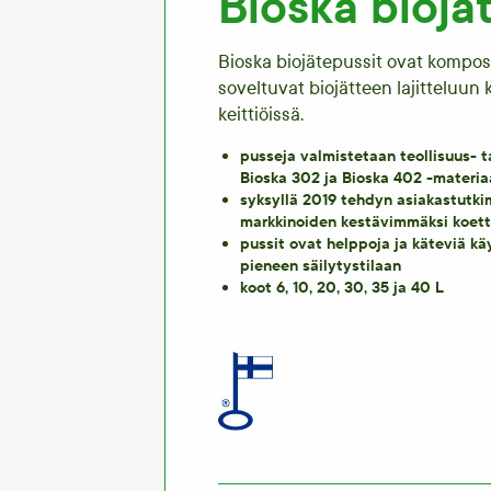
Bioska biojä
Bioska biojätepussit ovat kompost
soveltuvat biojätteen lajitteluun 
keittiöissä.
pusseja valmistetaan teollisuus- 
Bioska 302 ja Bioska 402 -materia
syksyllä 2019 tehdyn asiakastutk
markkinoiden kestävimmäksi koett
pussit ovat helppoja ja käteviä k
pieneen säilytystilaan
koot 6, 10, 20, 30, 35 ja 40 L