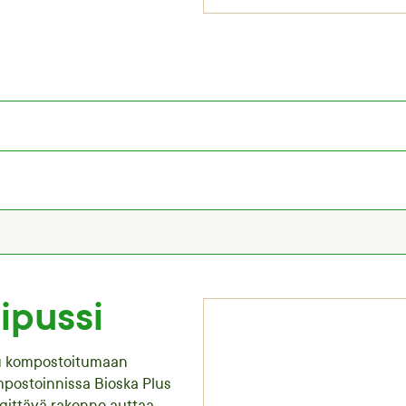
ipussi
tu kompostoitumaan
ompostoinnissa Bioska Plus
ngittävä rakenne auttaa