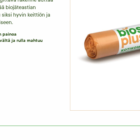
ää biojäteastian
siksi hyvin keittiön ja
iseen.
n painoa
vältä ja rulla mahtuu