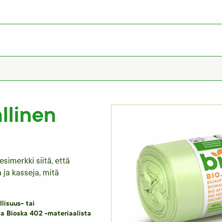
llinen
imerkki siitä, että
 ja kasseja, mitä
lisuus- tai
a Bioska 402 -materiaalista