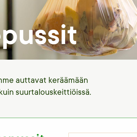
epussit
mme auttavat keräämään
 kuin suurtalouskeittiöissä.