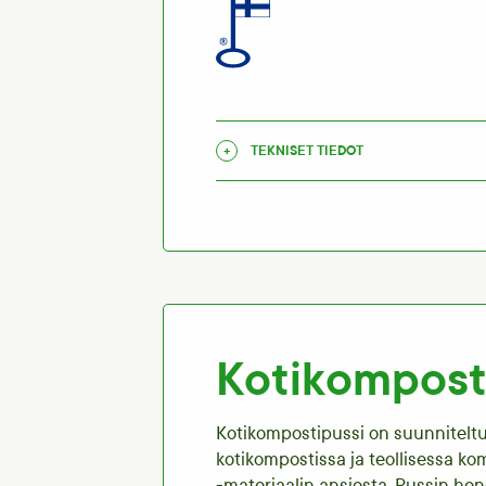
TEKNISET TIEDOT
Kotikompost
Kotikompostipussi on suunnitel
kotikompostissa ja teollisessa k
-materiaalin ansiosta. Pussin he