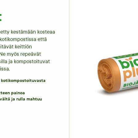
t
itetty kestämään kosteaa
kotikompostissa että
itävät keittiön
a. Ne myös repeävät
illa ja kompostoituvat
ssa.
i kotikompostoituvasta
tteen painoa
vältä ja rulla mahtuu