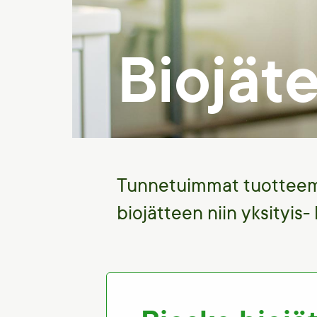
Biojät
Tunnetuimmat tuottee
biojätteen niin yksityis-