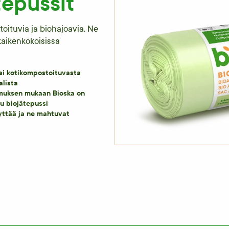
tepussit
oituvia ja biohajoavia. Ne
kaikenkokoisissa
tai kotikompostoituvasta
alista
imuksen mukaan Bioska on
u biojätepussi
äyttää ja ne mahtuvat