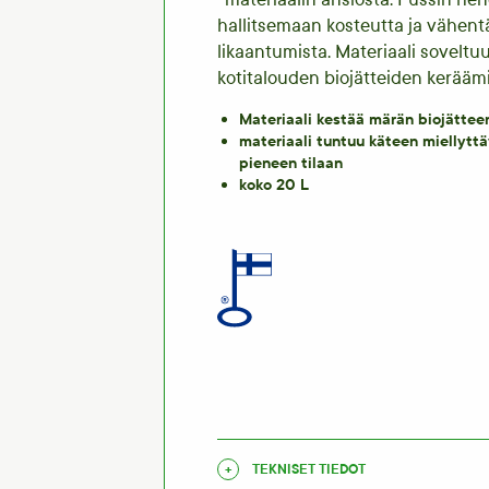
hallitsemaan kosteutta ja vähent
likaantumista. Materiaali soveltuu 
kotitalouden biojätteiden kerääm
Materiaali kestää märän biojättee
materiaali tuntuu käteen miellyttä
pieneen tilaan
koko 20 L
TEKNISET TIEDOT