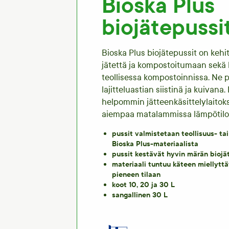
Bioska Plus
biojätepussi
Bioska Plus biojätepussit on keh
jätettä ja kompostoitumaan sekä 
teollisessa kompostoinnissa. Ne p
lajitteluastian siistinä ja kuivan
helpommin jätteenkäsittelylaitoks
aiempaa matalammissa lämpötiloi
pussit valmistetaan teollisuus- ta
Bioska Plus-materiaalista
pussit kestävät hyvin märän biojä
materiaali tuntuu käteen miellyttä
pieneen tilaan
koot 10, 20 ja 30 L
sangallinen 30 L