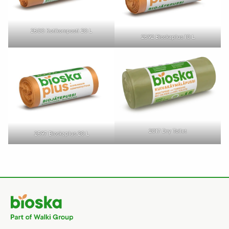
2500 Kotikomposti 20 L
2592 Bioskaplus 10 L
2017 Dry Toilet
2597 Bioskaplus 20 L