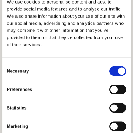
We use cookies to personalise content and ads, to
provide social media features and to analyse our traffic.
We also share information about your use of our site with
Kahvinpurut jäähtymään
our social media, advertising and analytics partners who
may combine it with other information that you’ve
Jos tyhjennät kahvinpurut Bioskaan kun ne ovat vielä
provided to them or that they’ve collected from your use
kuumia, Bioska sulaa ja siihen tulee reikä. Pidät pussi
ehjänä jäähdyttämällä kahvinpurut ja teepussit ennen
of their services.
jäteastiaan laittamista. Samalla huolehdit siitä, ettei
nestettä valu turhaan pussin pohjalle.
Consent
Necessary
Selection
Preferences
Statistics
Marketing
Terävät kasvinosat keskelle