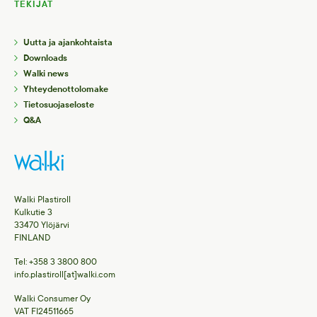
TEKIJÄT
Uutta ja ajankohtaista
Downloads
Walki news
Yhteydenottolomake
Tietosuojaseloste
Q&A
Walki Plastiroll
Kulkutie 3
33470 Ylöjärvi
FINLAND
Tel: +358 3 3800 800
info.plastiroll[at]walki.com
Walki Consumer Oy
VAT FI24511665