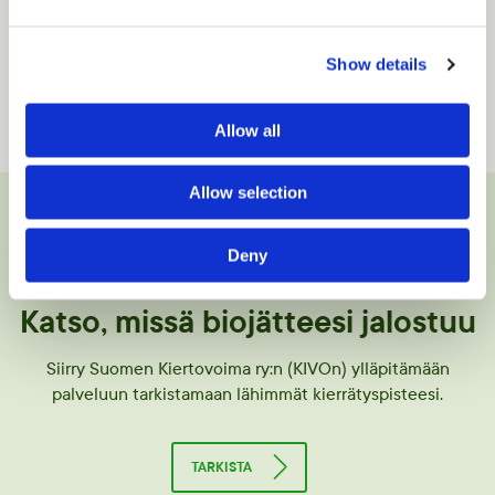
Ruusuissa on piikkejä. Ne tekevät reikiä. Siksi terävät
kasvinosat, kuten kuihtuneiden kukkien kovat varret,
Show details
kannattaa leikata vähän pussin leveyttä lyhemmiksi ja
asettaa keskelle biojätemassaa.
Allow all
Allow selection
Deny
Katso, missä biojätteesi jalostuu
Siirry Suomen Kiertovoima ry:n (KIVOn) ylläpitämään
palveluun tarkistamaan lähimmät kierrätyspisteesi.
TARKISTA