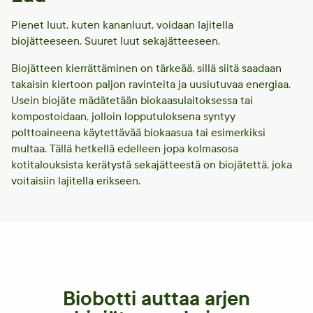
Pienet luut, kuten kananluut, voidaan lajitella
biojätteeseen. Suuret luut sekajätteeseen.
Biojätteen kierrättäminen on tärkeää, sillä siitä saadaan
takaisin kiertoon paljon ravinteita ja uusiutuvaa energiaa.
Usein biojäte mädätetään biokaasulaitoksessa tai
kompostoidaan, jolloin lopputuloksena syntyy
polttoaineena käytettävää biokaasua tai esimerkiksi
multaa. Tällä hetkellä edelleen jopa kolmasosa
kotitalouksista kerätystä sekajätteestä on biojätettä, joka
voitaisiin lajitella erikseen.
Biobotti auttaa arjen