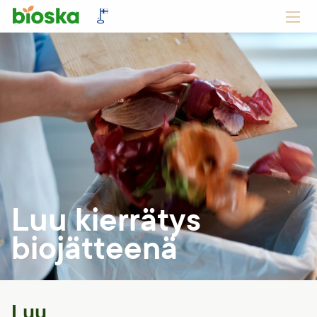
Luu kierrätys
biojätteenä
Luu