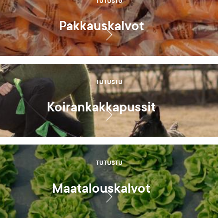
TUTUSTU
Pakkauskalvot
TUTUSTU
Koirankakkapussit
TUTUSTU
Maatalouskalvot