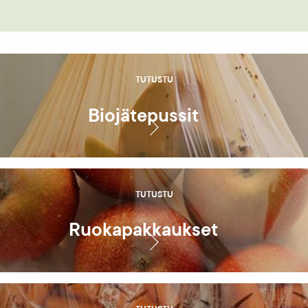
TUTUSTU
Biojätepussit
TUTUSTU
Ruoka­pakkaukset