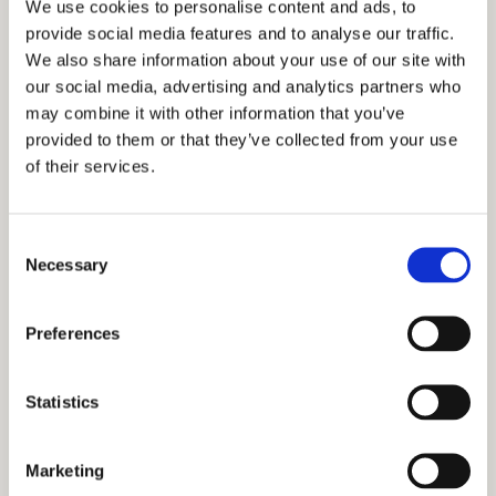
We use cookies to personalise content and ads, to
provide social media features and to analyse our traffic.
We also share information about your use of our site with
Kahvinpurut jäähtymään
our social media, advertising and analytics partners who
may combine it with other information that you’ve
Jos tyhjennät kahvinpurut Bioskaan kun ne ovat vielä
provided to them or that they’ve collected from your use
kuumia, Bioska sulaa ja siihen tulee reikä. Pidät pussi
ehjänä jäähdyttämällä kahvinpurut ja teepussit ennen
of their services.
jäteastiaan laittamista. Samalla huolehdit siitä, ettei
nestettä valu turhaan pussin pohjalle.
Consent
Necessary
Selection
Preferences
Statistics
Marketing
Terävät kasvinosat keskelle