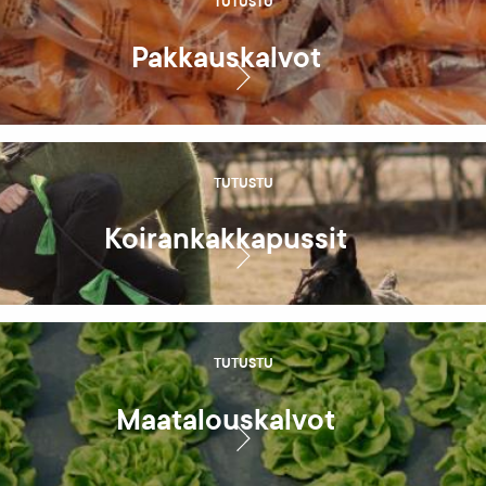
TUTUSTU
Pakkauskalvot
TUTUSTU
Koirankakkapussit
TUTUSTU
Maatalouskalvot