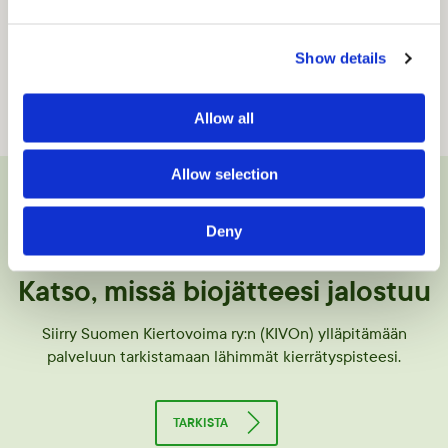
Ruusuissa on piikkejä. Ne tekevät reikiä. Siksi terävät
kasvinosat, kuten kuihtuneiden kukkien kovat varret,
Show details
kannattaa leikata vähän pussin leveyttä lyhemmiksi ja
asettaa keskelle biojätemassaa.
Allow all
Allow selection
Deny
Katso, missä biojätteesi jalostuu
Siirry Suomen Kiertovoima ry:n (KIVOn) ylläpitämään
palveluun tarkistamaan lähimmät kierrätyspisteesi.
TARKISTA