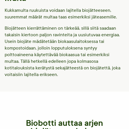
Kukkamulta ruukuista voidaan lajitella biojätteeseen,
suuremmat määrät multaa taas esimerkiksi jäteasemille.
Biojätteen kierrättäminen on tärkeää, sillä siitä saadaan
takaisin kiertoon paljon ravinteita ja uusiutuvaa energiaa.
Usein biojäte mädätetään biokaasulaitoksessa tai
kompostoidaan, jolloin lopputuloksena syntyy
polttoaineena käytettävää biokaasua tai esimerkiksi
multaa. Tällä hetkellä edelleen jopa kolmasosa
kotitalouksista kerätystä sekajätteestä on biojätettä, joka
voitaisiin lajitella erikseen.
Biobotti auttaa arjen