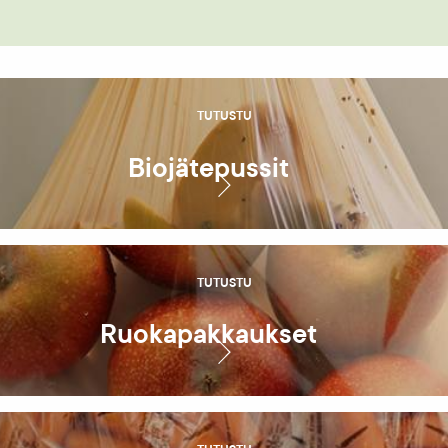
TUTUSTU
Biojätepussit
TUTUSTU
Ruoka­pakkaukset