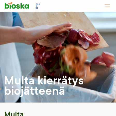
Multa kierrätys
biojätteenä
Multa