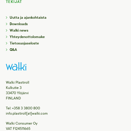
TEKIJÄT
Uutta ja ajankohtaista
Downloads
Walki news
Yhteydenottolomake
Tietosuojaseloste
Q&A
Walki Plastiroll
Kulkutie 3
33470 Ylöjärvi
FINLAND
Tel: +358 3 3800 800
info.plastiroll[at]walki.com
Walki Consumer Oy
VAT FI24511665