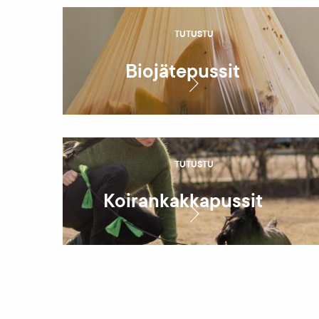
TUTUSTU
Biojätepussit
TUTUSTU
Koirankakkapussit