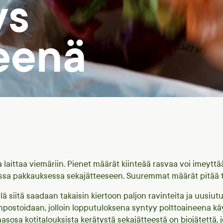
ys
teenä
aa laittaa viemäriin. Pienet määrät kiinteää rasvaa voi imeyttä
ussa pakkauksessa sekajätteeseen. Suuremmat määrät pitää t
llä siitä saadaan takaisin kiertoon paljon ravinteita ja uusiut
postoidaan, jolloin lopputuloksena syntyy polttoaineena käy
asosa kotitalouksista kerätystä sekajätteestä on biojätettä, jok