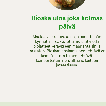
Bioska ulos joka kolmas
päivä
Maalaa vaikka peukalon ja nimettömän
kynnet vihreäksi, jotta muistat viedä
biojätteet keräykseen maanantaisin ja
torstaisin. Bioskan ensimmäinen tehtävä on
kestää, mutta toinen tehtävä,
kompostoituminen, alkaa jo keittiön
jäteastiassa.