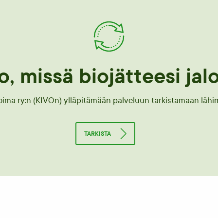
o, missä biojätteesi jal
oima ry:n (KIVOn) ylläpitämään palveluun tarkistamaan lähim
TARKISTA