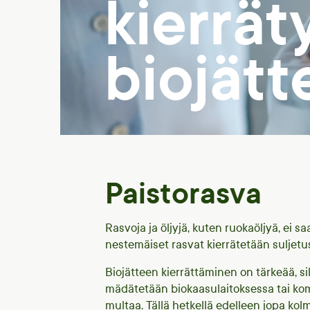
kierrät
biojät
Paistorasva
Rasvoja ja öljyjä, kuten ruokaöljyä, ei s
nestemäiset rasvat kierrätetään suljet
Biojätteen kierrättäminen on tärkeää, si
mädätetään biokaasulaitoksessa tai kom
multaa. Tällä hetkellä edelleen jopa kolm