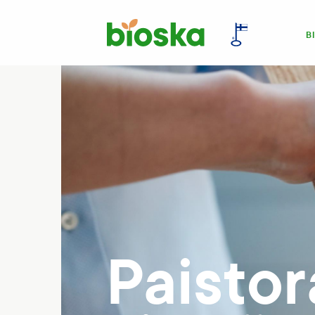
B
Paisto