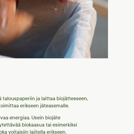
ä talouspaperiin ja laittaa biojätteeseen,
oimittaa erikseen jäteasemalle.
uvaa energiaa. Usein biojäte
tettävää biokaasua tai esimerkiksi
a voitaisiin lajitella erikseen.