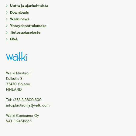
Uutta ja ajankohtaista
Downloads
Walki news
Yhteydenottolomake
Tietosuojaseloste
Q&A
Walki Plastiroll
Kulkutie 3
33470 Ylöjärvi
FINLAND
Tel: +358 3 3800 800
info.plastiroll[at]walki.com
Walki Consumer Oy
VAT FI24511665