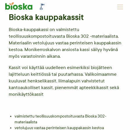
Bioska kauppakassit
Bioska-kauppakassi on valmistettu
teollisuuskompostoituvasta Bioska 302 -materiaalista.
Materiaalin vetolujuus vastaa perinteisen kauppakassin
kestoa. Monikerroskalvon ansiosta kassi säilyy hyvänä
myös varastoinnin aikana.
Kassit voi käyttää uudelleen esimerkiksi biojätteen
lajitteluun keittiössä tai puutarhassa. Valikoimaamme
kuuluvat henkselikassit, liimalapuin vahvistetut
kantoaukolliset kassit, pienemmät apteekkikassit sekä
monikäyttökassit
valmistettu teollisuuskompostoituvasta Bioska 302-
materiaalista
vetolujuus vastaa perinteisen kauppakassin kestoa