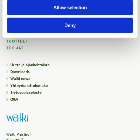
Allow selection
ETUSIVU
BIOSKASTA
Deny
JÄTETALOUSNEROKSI
BIOTULEVAISUUS
TUOTTEET
TEKIJÄT
Uutta ja ajankohtaista
Downloads
Walki news
Yhteydenottolomake
Tietosuojaseloste
Q&A
Walki Plastiroll