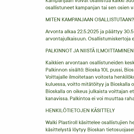
Kampanjaan voivat osallistua kaikki Suom
osallistuneet kampanjan tai sen osien 
MITEN KAMPANJAAN OSALLISTUTAAN
Arvonta alkaa 22.5.2025 ja päättyy 30.
arvontajulkaisuun. Osallistumiskertoja ei
PALKINNOT JA NIISTÄ ILMOITTAMINE
Kaikkien arvontaan osallistuneiden keske
Palkinnon sisältö: Bioska 10L pussi, Bios
Voittajalle ilmoitetaan voitosta henkilö
kuluessa, voitto mitätöityy ja Bioskalla
Bioskalla on oikeus julkaista voittajan 
kanavissa. Palkintoa ei voi muuttaa raha
HENKILÖTIETOJEN KÄSITTELY
Walki Plastiroll käsittelee osallistujien
käsittelystä löytyy Bioskan tietosuojase