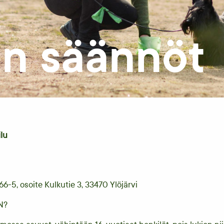
un säännöt
lu
166-5, osoite Kulkutie 3, 33470 Ylöjärvi
UN?