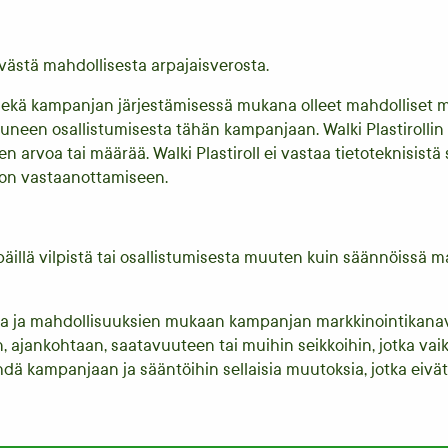
yvästä mahdollisesta arpajaisverosta.
in sekä kampanjan järjestämisessä mukana olleet mahdolliset
tuneen osallistumisesta tähän kampanjaan. Walki Plastirollin 
 arvoa tai määrää. Walki Plastiroll ei vastaa tietoteknisistä 
non vastaanottamiseen.
illä vilpistä tai osallistumisesta muuten kuin säännöissä main
uilla ja mahdollisuuksien mukaan kampanjan markkinointikan
, ajankohtaan, saatavuuteen tai muihin seikkoihin, jotka va
ehdä kampanjaan ja sääntöihin sellaisia muutoksia, jotka eivät