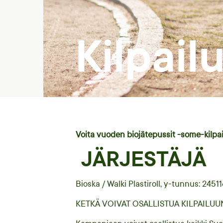
Kilpail
Voita vuoden biojätepussit -some-kilpai
JÄRJESTÄJÄ
Bioska / Walki Plastiroll, y-tunnus: 2451
KETKÄ VOIVAT OSALLISTUA KILPAILU