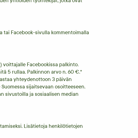
den yhtiöiden työntekijät, jotka ovat
la tai Facebook-sivulla kommentoimalla
) voittajalle Facebookissa palkinto.
itä 5 rullaa. Palkinnon arvo n. 60 €.*
i vastaa yhteydenottoon 3 päivän
lle Suomessa sijaitsevaan osoitteeseen.
n sivustoilla ja sosiaalisen median
tamiseksi. Lisätietoja henkilötietojen