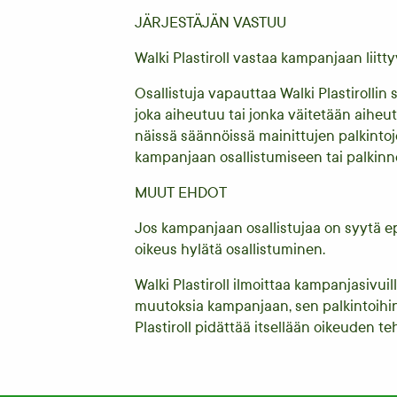
JÄRJESTÄJÄN VASTUU
Walki Plastiroll vastaa kampanjaan liitt
Osallistuja vapauttaa Walki Plastiroll
joka aiheutuu tai jonka väitetään aiheu
näissä säännöissä mainittujen palkintojen
kampanjaan osallistumiseen tai palkin
MUUT EHDOT
Jos kampanjaan osallistujaa on syytä epä
oikeus hylätä osallistuminen.
Walki Plastiroll ilmoittaa kampanjasiv
muutoksia kampanjaan, sen palkintoihin
Plastiroll pidättää itsellään oikeuden t