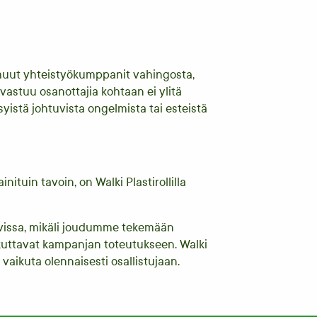
 muut yhteistyökumppanit vahingosta,
vastuu osanottajia kohtaan ei ylitä
syistä johtuvista ongelmista tai esteistä
ituin tavoin, on Walki Plastirollilla
avissa, mikäli joudumme tekemään
ikuttavat kampanjan toteutukseen. Walki
 vaikuta olennaisesti osallistujaan.