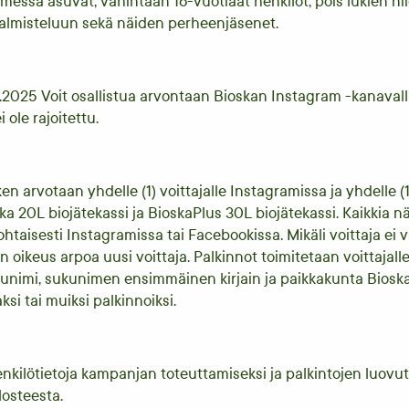
essa asuvat, vähintään 16-vuotiaat henkilöt, pois lukien nii
valmisteluun sekä näiden perheenjäsenet.
?
5.2025 Voit osallistua arvontaan Bioskan Instagram -kanaval
 ole rajoitettu.
N
n arvotaan yhdelle (1) voittajalle Instagramissa ja yhdelle (1
ka 20L biojätekassi ja BioskaPlus 30L biojätekassi. Kaikkia nä
kohtaisesti Instagramissa tai Facebookissa. Mikäli voittaja e
 on oikeus arpoa uusi voittaja. Palkinnot toimitetaan voittaja
etunimi, sukunimen ensimmäinen kirjain ja paikkakunta Bioska
ksi tai muiksi palkinnoiksi.
 henkilötietoja kampanjan toteuttamiseksi ja palkintojen luovut
losteesta.